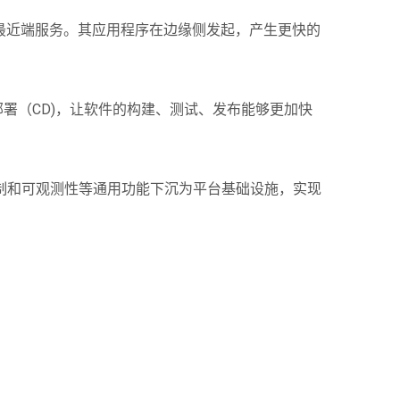
最近端服务。其应用程序在边缘侧发起，产生更快的
部署（CD)，让软件的构建、测试、发布能够更加快
量控制和可观测性等通用功能下沉为平台基础设施，实现