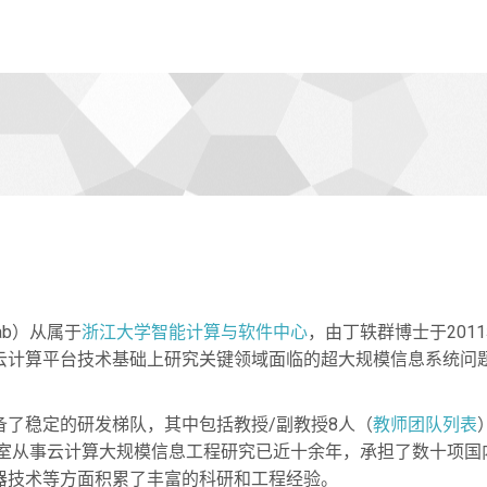
Lab）从属于
浙江大学智能计算与软件中心
，由丁轶群博士于20
云计算平台技术基础上研究关键领域面临的超大规模信息系统问
了稳定的研发梯队，其中包括教授/副教授8人（
教师团队列表
验室从事云计算大规模信息工程研究已近十余年，承担了数十项国
器技术等方面积累了丰富的科研和工程经验。