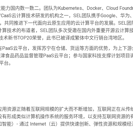
力国内数一数二。团队为Kubernetes、Docker、Cloud F
aaS云计算技术研发的机构之一，SEL团队携手Google、华为、
ndation）基金会，共同推进下一代面向云原生应用的云计算平台的发展。SE
云计算技术的布道者，SEL团队多次受邀在国内外重要开源云计算技
技术新书TOP20荣誉，此书已被译成繁体中文行销台湾地区。
PaaS云平台，发挥苏宁在仓储、货运等方面的优势，为上下游
、天津食品药品监督管理PaaS云平台；参与国家科技支撑计划项
平台。
应用资源正随着互联网规模的扩大而不断增加，互联网正在从传
没有形成类似计算机操作系统的服务环境，以支持互联网资源的
）- 通过 Internet（云）提供快速创新、弹性资源和规模经