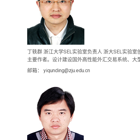
丁轶群 浙江大学SEL实验室负责人 浙大SEL实验室创始人&
主要作者。设计建设国外高性能外汇交易系统、大
邮箱： yiqunding@zju.edu.cn