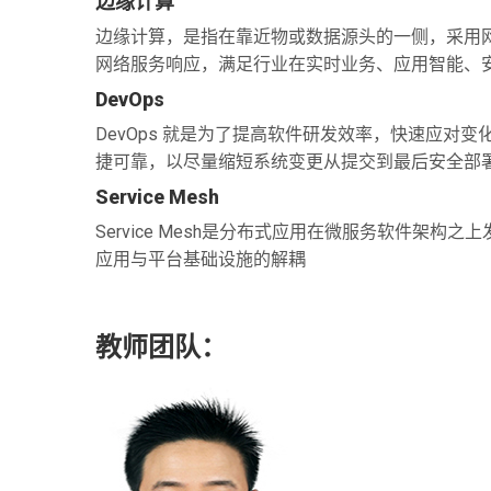
边缘计算
边缘计算，是指在靠近物或数据源头的一侧，采用
网络服务响应，满足行业在实时业务、应用智能、
DevOps
DevOps 就是为了提高软件研发效率，快速应
捷可靠，以尽量缩短系统变更从提交到最后安全部
Service Mesh
Service Mesh是分布式应用在微服务软件
应用与平台基础设施的解耦
教师团队：