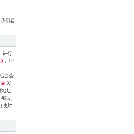
，我们看
，进行
，IP
h0
后会查
发
th0
源地址
 那么，
口映射