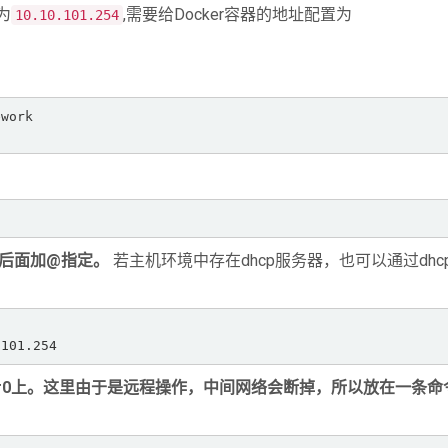
为
,需要给Docker容器的地址配置为
10.10.101.254
work

址后面加@指定。
若主机环境中存在dhcp服务器，也可以通过dhc
.101.254
配置在br0上。这里由于是远程操作，中间网络会断掉，所以放在一条