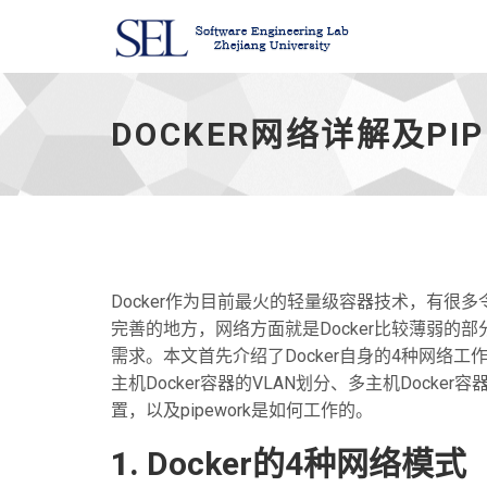
Docker
网
络
DOCKER网络详解及PI
详
解
及
pipework
源
码
解
读
Docker作为目前最火的轻量级容器技术，有很多令
与
完善的地方，网络方面就是Docker比较薄弱的部
实
践
需求。本文首先介绍了Docker自身的4种网络工作
-
主机Docker容器的VLAN划分、多主机Docke
置，以及pipework是如何工作的。
1.
Docker的4种网络模式