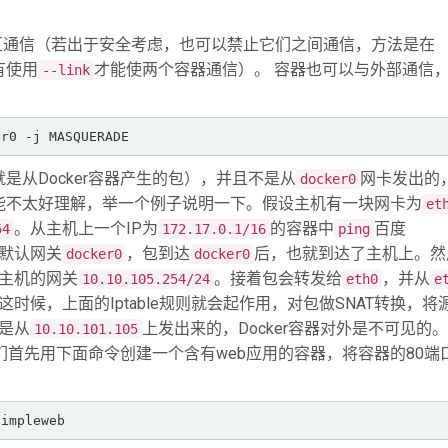
相互通信（若出于安全考虑，也可以禁止它们之间通信，方法是在
有使用
才能使两个容器通信）。 容器也可以与外部通信
--link
er0 -j MASQUERADE
是从Docker容器产生的包），并且不是从
网卡发出的
docker0
能不太好理解，举一个例子说明一下。假设主机有一块网卡为
et
。从主机上一个IP为
的容器中
百度
54
172.17.0.1/16
ping
的默认网关
，包到达
后，也就到达了主机上。然
docker0
docker0
主机的网关
。接着包会转发给
，并从
10.10.105.254/24
eth0
e
时候，上面的Iptable规则就会起作用，对包做SNAT转换，将
是从
上发出来的，Docker容器对外是不可见的。
10.10.101.105
我们首先用下面命令创建一个含有web应用的容器，将容器的80端
simpleweb