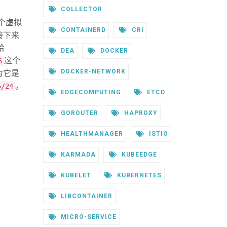
COLLECTOR
个虚拟
CONTAINERD
CRI
接下来
给
DEA
DOCKER
这个
6
DOCKER-NETWORK
为它是
。
5/24
EDGECOMPUTING
ETCD
GOROUTER
HAPROXY
HEALTHMANAGER
ISTIO
KARMADA
KUBEEDGE
KUBELET
KUBERNETES
LIBCONTAINER
MICRO-SERVICE