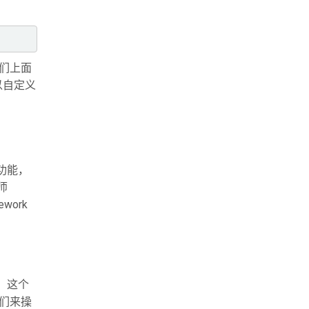
们上面
以自定义
功能，
师
work
。这个
我们来操