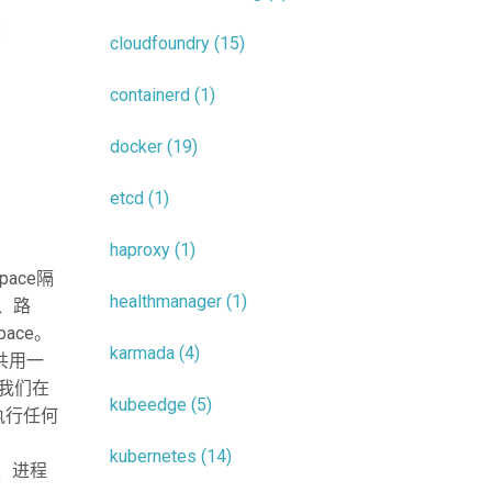
：
cloudfoundry (15)
containerd (1)
docker (19)
etcd (1)
haproxy (1)
pace隔
healthmanager (1)
卡、路
pace。
karmada (4)
共用一
，我们在
kubeedge (5)
执行任何
kubernetes (14)
、进程