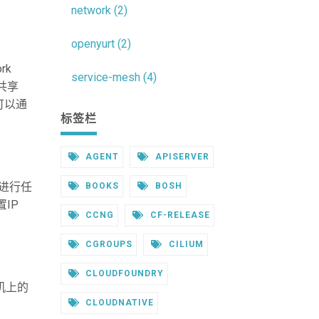
network (2)
openyurt (2)
rk
service-mesh (4)
共享
可以通
标签栏
AGENT
APISERVER
器进行任
BOOKS
BOSH
IP
CCNG
CF-RELEASE
CGROUPS
CILIUM
CLOUDFOUNDRY
主机上的
CLOUDNATIVE