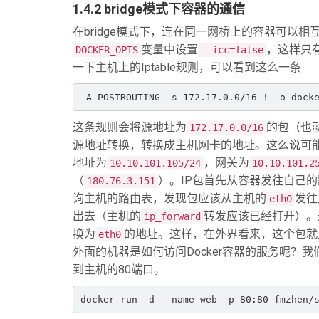
1.4.2 bridge模式下容器的通信
在bridge模式下，连在同一网桥上的容器可以
变量中设置
，这样只
DOCKER_OPTS
--icc=false
一下主机上的Iptable规则，可以看到这么一条
-A POSTROUTING -s 172.17.0.0/16 ! -o dock
这条规则会将源地址为
的包（也就
172.17.0.0/16
源地址转换，转换成主机网卡的地址。这么说可
地址为
，网关为
10.10.101.105/24
10.10.101.2
（
）。IP包首先从容器发往自己
180.76.3.151
询主机的路由表，发现包应该从主机的
发往
eth0
出去（主机的
转发应该已经打开）。这
ip_forward
换为
的地址。这样，在外界看来，这个包就
eth0
外面的机器是如何访问Docker容器的服务呢？
到主机的80端口。
docker run -d --name web -p 80:80 fmzhen/