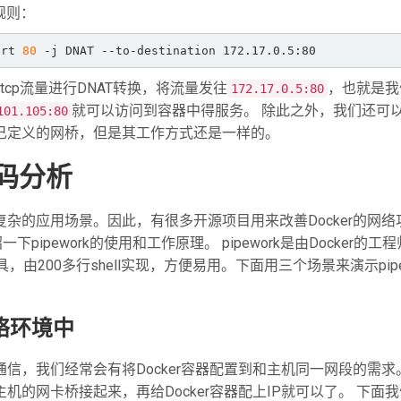
规则：
ort 
80
 -j DNAT --to-destination 172.17.0.5:80
tcp流量进行DNAT转换，将流量发往
，也就是我
172.17.0.5:80
就可以访问到容器中得服务。 除此之外，我们还可
101.105:80
用自己定义的网桥，但是其工作方式还是一样的。
源码分析
复杂的应用场景。因此，有很多开源项目用来改善Docker的网络
pipework的使用和工作原理。 pipework是由Docker的工程
配置工具，由200多行shell实现，方便易用。下面用三个场景来演示pipe
网络环境中
通信，我们经常会有将Docker容器配置到和主机同一网段的需求
主机的网卡桥接起来，再给Docker容器配上IP就可以了。 下面