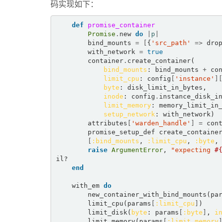
码实现如下：
def
promise_container
Promise
.
new 
do
|
p
|
        bind_mounts 
=
[
{
'src_path'
=>
 dro
        with_network 
=
true
        container
.
create_container(  

bind_mounts
: bind_mounts 
+
 co
limit_cpu
: config
[
'instance'
]
byte
: disk_limit_in_bytes,  

inode
: config
.
instance_disk_in
limit_memory
: memory_limit_in_
setup_network
: with_network)  
        attributes
[
'warden_handle'
]
=
 con
        promise_setup_def create_container(params)  

[
:bind_mounts
, 
:limit_cpu
, 
:byte
,
raise
ArgumentError
, 
"expecting 
#
il?  

end
    with_em 
do
        new_container_with_bind_mounts(pa
        limit_cpu(params
[
:limit_cpu
]
)  

        limit_disk(
byte
: params
[
:byte
]
, 
i
        limit_memory(params
[
:limit_memory