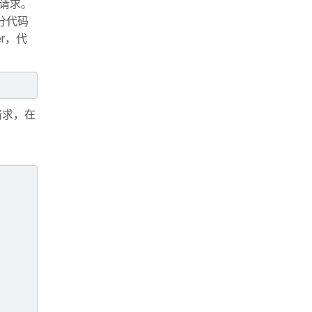
理该请求。
部分代码
er，代
列请求，在