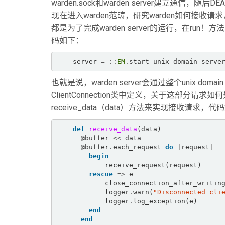
warden.sock和warden server建立通信，随后D
现在进入warden范畴，研究warden如何接收请求，并实
都是为了完成warden server的运行，在run！方法中
码如下：
    server 
=
::
EM
.
start_unix_domain_serve
也就是说，warden server会通过整个unix doma
ClientConnection类中定义，关于这部分请求如何处理的方
receive_data（data）方法来实现接收请求，代
def
receive_data
(data)  

      @buffer 
<<
 data  

      @buffer
.
each_request 
do
|
request
|
begin
            receive_request(request)  

rescue
=>
 e  

            close_connection_after_writing  

            logger
.
warn(
"Disconnected cli
            logger
.
log_exception(e)  

end
end