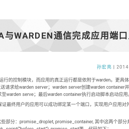
中DEA与WARDEN通信完成应用端
孙宏亮
| 2014
个用户应用运行的控制模块，而应用的真正运行都是依附于warden。更具
求给warden server；warden server创建warden containe
rden serve；最后warden container执行启动脚本启动应
，以保证最终用户的应用可以成功绑定某一个端口，实现用户应用对
mise_droplet, promise_container, 其中这两个部
ok_script(“before_start”), promise_start等。代码如下：