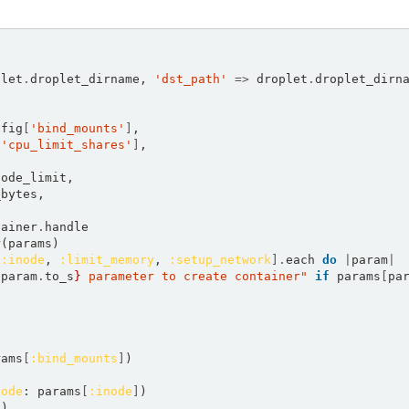
plet
.
droplet_dirname, 
'dst_path'
=>
 droplet
.
droplet_dirn
nfig
[
'bind_mounts'
]
,  

[
'cpu_limit_shares'
]
,  

ode_limit,  

bytes,  



tainer
.
handle  

 
:inode
, 
:limit_memory
, 
:setup_network
].
each 
do
|
param
|
{
param
.
to_s
}
 parameter to create container"
if
 params
[
pa
rams
[
:bind_mounts
]
)  

node
: params
[
:inode
]
)  

]
)  
