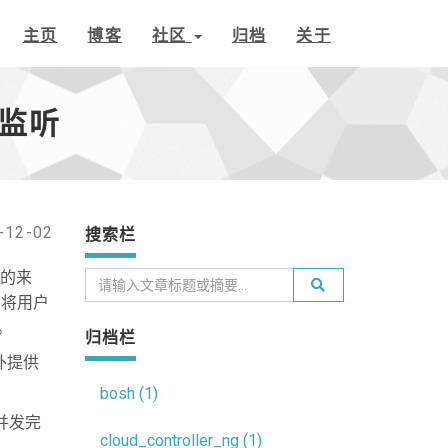
主页
博客
社区
归档
关于
口监听
-12-02
搜索栏
体的来
r并将用户
用。
归档栏
外提供
bosh (1)
分并发完
cloud_controller_ng (1)