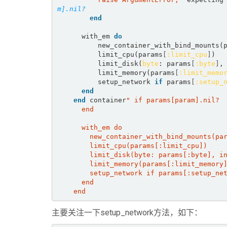
m].nil?  
end
      with_em 
do
          new_container_with_bind_mounts
          limit_cpu(params
[
:limit_cpu
]
)  

          limit_disk(
byte
: params
[
:byte
]
,
          limit_memory(params
[
:limit_memo
          setup_network 
if
 params
[
:setup_
end
end
 container
    end  
主要关注一下setup_network方法，如下：