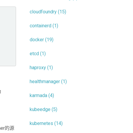
cloudfoundry (15)
containerd (1)
docker (19)
etcd (1)
haproxy (1)
healthmanager (1)
为
karmada (4)
kubeedge (5)
kubernetes (14)
er的源