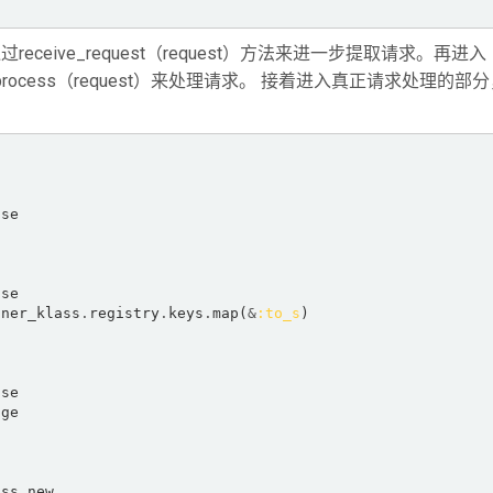
ceive_request（request）方法来进一步提取请求。再进入
看到通过process（request）来处理请求。 接着进入真正请求处理的部
se  

se  

iner_klass
.
registry
.
keys
.
map(
&
:to_s
)  

se  

ge  

ass
.
new  
