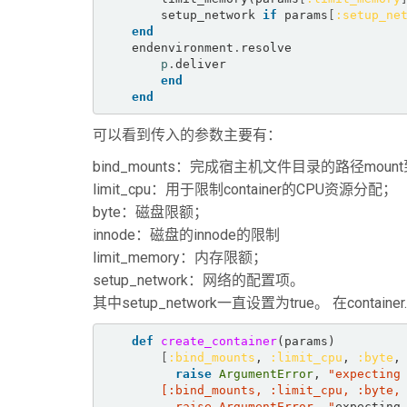
        setup_network 
if
 params
[
:setup_ne
end
    endenvironment
.
resolve  

p
.
deliver  

end
end
可以看到传入的参数主要有：
bind_mounts：完成宿主机文件目录的路径mount到
limit_cpu：用于限制container的CPU资源分配；
byte：磁盘限额；
innode：磁盘的innode的限制
limit_memory：内存限额；
setup_network：网络的配置项。
其中setup_network一直设置为true。 在conta
def
create_container
(params)  

[
:bind_mounts
, 
:limit_cpu
, 
:byte
,
raise
ArgumentError
, 
"expecting
          raise ArgumentError, "
expecting