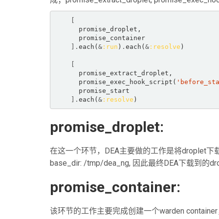
[
      promise_droplet,  

      promise_container  

].
each(
&
:run
)
.
each(
&
:resolve
)  

[
      promise_extract_droplet,  

      promise_exec_hook_script(
'before_st
      promise_start  

].
each(
&
:resolve
)  
promise_droplet:
在这一个环节，DEA主要做的工作是将droplet下载本机，
base_dir: /tmp/dea_ng, 因此最终DEA下载
promise_container:
该环节的工作主要完成创建一个warden contain