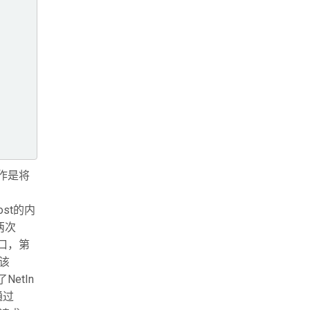
工作是将
ost的内
两次
端口，第
，该
NetIn
通过