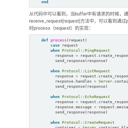
end
从代码中可以看到，当buffer中有请求的时候，通过re
receive_request(request)方法中，可以
时process（request）的实现：
def
process
(request)  

case
 request  

when
Protocol
::
PingRequest
          response 
=
 request
.
create_respon
          send_response(response)  

when
Protocol
::
ListRequest
          response 
=
 request
.
create_respon
          response
.
handles 
=
Server
.
conta
          send_response(response)  

when
Protocol
::
EchoRequest
          response 
=
 request
.
create_respon
          response
.
message 
=
 request
.
messa
          send_response(response)  

when
Protocol
::
CreateRequest
          container 
=
Server
.
container_kl