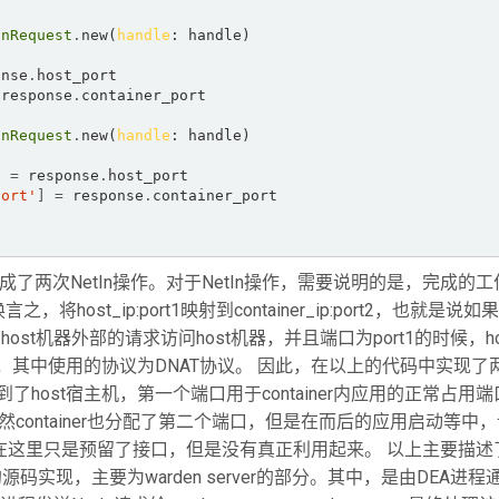
InRequest
.
new(
handle
: handle)  

onse
.
host_port  

 response
.
container_port  

InRequest
.
new(
handle
: handle)  

]
=
 response
.
host_port  

port'
]
=
 response
.
container_port 

要完成了两次NetIn操作。对于NetIn操作，需要说明的是，完成的
将host_ip:port1映射到container_ip:port2，也就是说如果
rt2，则host机器外部的请求访问host机器，并且端口为port1的时候，h
t2端口，其中使用的协议为DNAT协议。 因此，在以上的代码中实现了
映射到了host宿主机，第一个端口用于container内应用的正常占用
然container也分配了第二个端口，但是在而后的应用启动等中
oundry在这里只是预留了接口，但是没有真正利用起来。 以上主要描述了
源码实现，主要为warden server的部分。其中，是由DEA进程