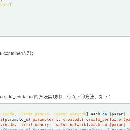
twork
]
container内部；
iner.create_container的方法实现中，有以下的方法，如下：
 
:inode
, 
:limit_memory
, 
:setup_network
].
each 
do
|
param
|
 
#{
param
.
to_s
}
 
#{param.to_s} parameter to create container" if params[