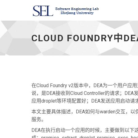
Cloud
Foundry
中
CLOUD FOUNDRY
DEA
与
warden
通
信
完
成
应
在Cloud Foundry v2版本中，DEA为一
用
说，是DEA接收到Cloud Controller的请求；DEA发送请
端
口
应用droplet等环境配置好；DEA发送应用启动请求至wa
监
本文主要具体描述，DEA如何与warden交互
听
-
服务。
DEA在执行启动一个应用的时候，主要做到以下这些部分：pro
成；promise_extract_droplet, promise_exec_ho