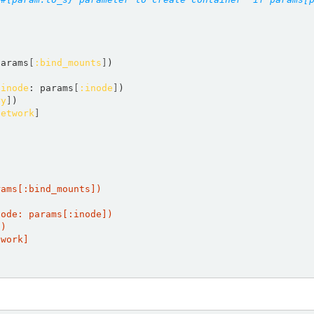
(params
[
:bind_mounts
]
)  

 
inode
: params
[
:inode
]
)  

ry
]
)  

network
]