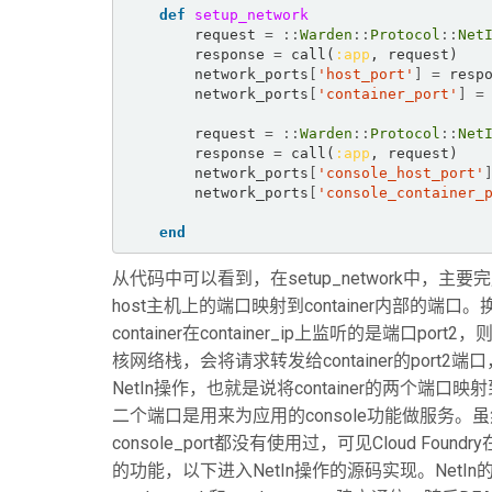
def
setup_network
        request 
=
::
Warden
::
Protocol
::
Net
        response 
=
 call(
:app
, request)  

        network_ports
[
'host_port'
]
=
 resp
        network_ports
[
'container_port'
]
=
        request 
=
::
Warden
::
Protocol
::
Net
        response 
=
 call(
:app
, request)  

        network_ports
[
'console_host_port'
        network_ports
[
'console_container_
end
从代码中可以看到，在setup_network中，主
host主机上的端口映射到container内部的端口。换言之，
container在container_ip上监听的是端口po
核网络栈，会将请求转发给container的por
NetIn操作，也就是说将container的两个端口
二个端口是用来为应用的console功能做服务。虽
console_port都没有使用过，可见Cloud F
的功能，以下进入NetIn操作的源码实现。NetIn的