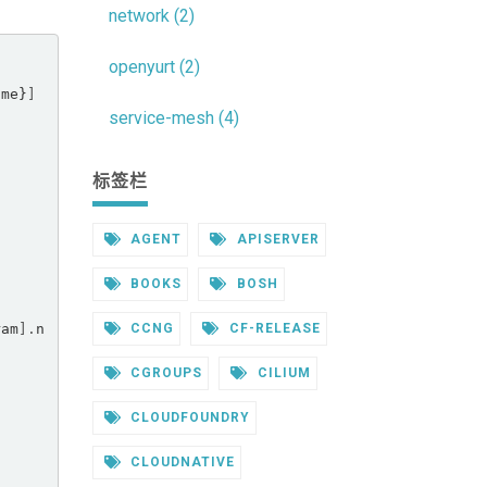
network (2)
openyurt (2)
ame}
]
service-mesh (4)
标签栏
AGENT
APISERVER
BOOKS
BOSH
ram
].
n
CCNG
CF-RELEASE
CGROUPS
CILIUM
CLOUDFOUNDRY
CLOUDNATIVE