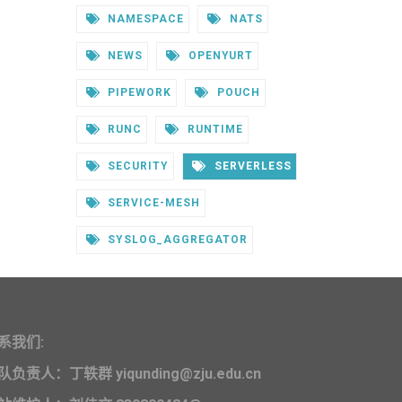
NAMESPACE
NATS
NEWS
OPENYURT
PIPEWORK
POUCH
RUNC
RUNTIME
SECURITY
SERVERLESS
SERVICE-MESH
SYSLOG_AGGREGATOR
系我们:
队负责人：丁轶群 yiqunding@zju.edu.cn