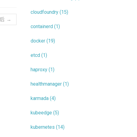
cloudfoundry (15)
后 →
containerd (1)
docker (19)
etcd (1)
haproxy (1)
healthmanager (1)
karmada (4)
kubeedge (5)
kubernetes (14)