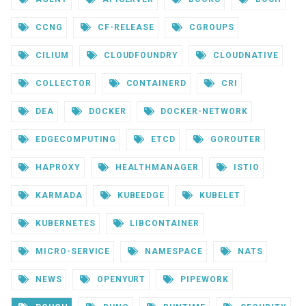
CCNG
CF-RELEASE
CGROUPS
CILIUM
CLOUDFOUNDRY
CLOUDNATIVE
COLLECTOR
CONTAINERD
CRI
DEA
DOCKER
DOCKER-NETWORK
EDGECOMPUTING
ETCD
GOROUTER
HAPROXY
HEALTHMANAGER
ISTIO
KARMADA
KUBEEDGE
KUBELET
KUBERNETES
LIBCONTAINER
MICRO-SERVICE
NAMESPACE
NATS
NEWS
OPENYURT
PIPEWORK