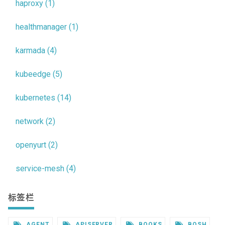
haproxy (1)
healthmanager (1)
karmada (4)
kubeedge (5)
kubernetes (14)
network (2)
openyurt (2)
service-mesh (4)
标签栏
AGENT
APISERVER
BOOKS
BOSH