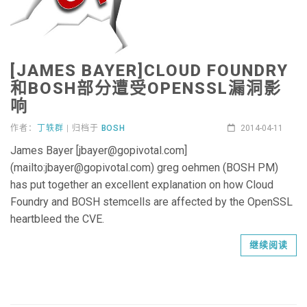
[JAMES BAYER]CLOUD FOUNDRY
和BOSH部分遭受OPENSSL漏洞影
响
作者：
丁轶群
| 归档于
BOSH
2014-04-11
James Bayer [jbayer@gopivotal.com]
(mailto:jbayer@gopivotal.com) greg oehmen (BOSH PM)
has put together an excellent explanation on how Cloud
Foundry and BOSH stemcells are affected by the OpenSSL
heartbleed the CVE.
继续阅读