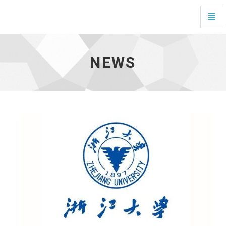
news
-
NEWS