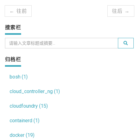
← 往前
往后 →
搜索栏
归档栏
bosh (1)
cloud_controller_ng (1)
cloudfoundry (15)
containerd (1)
docker (19)