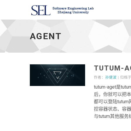
agent
-
AGENT
TUTUM-
作者：
孙健波
| 归档
tutum-aget
后，你就可以把本
都可以登陆tutu
控容器状态、容器CP
与tutum其他