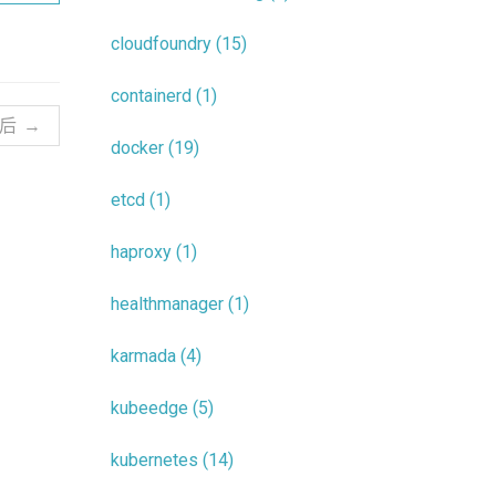
cloudfoundry (15)
containerd (1)
后 →
docker (19)
etcd (1)
haproxy (1)
healthmanager (1)
karmada (4)
kubeedge (5)
kubernetes (14)