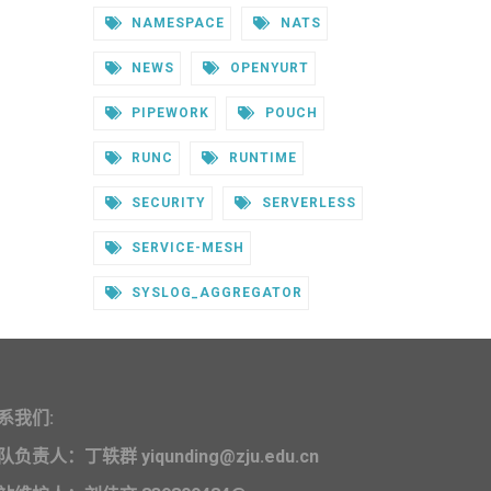
NAMESPACE
NATS
NEWS
OPENYURT
PIPEWORK
POUCH
RUNC
RUNTIME
SECURITY
SERVERLESS
SERVICE-MESH
SYSLOG_AGGREGATOR
系我们:
队负责人：丁轶群 yiqunding@zju.edu.cn